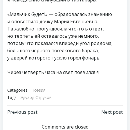
«Мальчик будет!» — обрадовалась знамению
и оповестила дочку Мария Евгеньевна.
Та жалобно прогундосила что-то в ответ,
но терпеть ей оставалось уже немного,
потому что показался впереди угол роддома,
большого чёрного поселкового барака,
у дверей которого тускло горел фонарь.
Через четверть часа на свет появился я.
Categories:
Поэзия
Tags:
Эдуард Струков
Навигация
Навигация
Previous post
Next post
по
по
Comments are closed