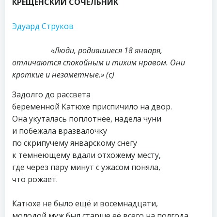
КРЕЩЕНСКИЙ СОЧЕЛЬНИК
Эдуард Струков
«Люди, родившиеся 18 января,
отличаются спокойным и тихим нравом. Они
кроткие и незаметные.» (с)
Задолго до рассвета
беременной Катюхе приспичило на двор.
Она укуталась поплотнее, надела чуни
и побежала вразвалочку
по скрипучему январскому снегу
к темнеющему вдали отхожему месту,
где через пару минут с ужасом поняла,
что рожает.
Катюхе не было ещё и восемнадцати,
молодой муж был старше её всего на полгода,