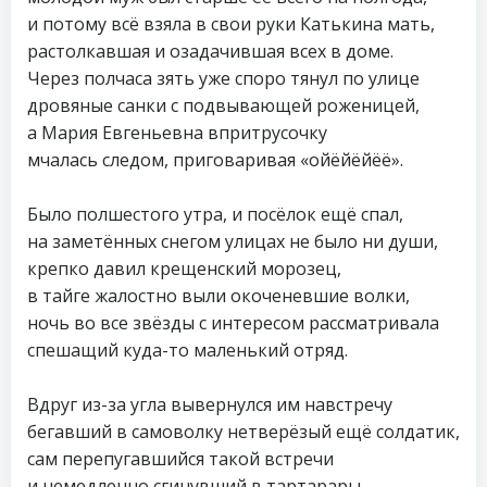
и потому всё взяла в свои руки Катькина мать,
растолкавшая и озадачившая всех в доме.
Через полчаса зять уже споро тянул по улице
дровяные санки с подвывающей роженицей,
а Мария Евгеньевна впритрусочку
мчалась следом, приговаривая «ойёйёйёё».
Было полшестого утра, и посёлок ещё спал,
на заметённых снегом улицах не было ни души,
крепко давил крещенский морозец,
в тайге жалостно выли окоченевшие волки,
ночь во все звёзды с интересом рассматривала
спешащий куда-то маленький отряд.
Вдруг из-за угла вывернулся им навстречу
бегавший в самоволку нетверёзый ещё солдатик,
сам перепугавшийся такой встречи
и немедленно сгинувший в тартарары.