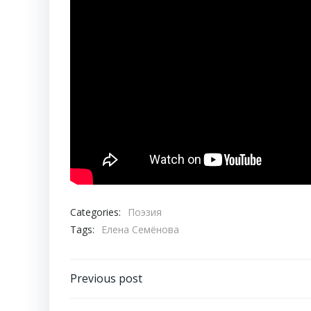
Categories:
Поэзия
Tags:
Елена Семёнова
Навигация
Previous post