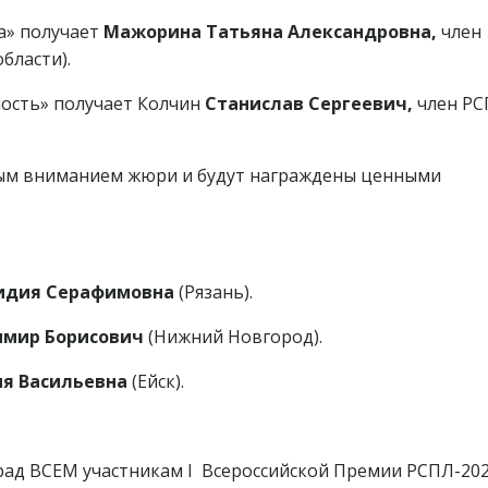
а» получает
Мажорина Татьяна Александровна,
член
бласти).
ность» получает Колчин
Станислав Сергеевич,
член РС
ным вниманием жюри и будут награждены ценными
идия Серафимовна
(Рязань).
мир Борисович
(Нижний Новгород).
я Васильевна
(Ейск).
рад ВСЕМ участникам I Всероссийской Премии РСПЛ-20