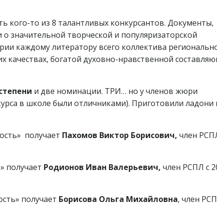
ь кого-то из 8 талантливых конкурсантов. Документы,
и о значительной творческой и популяризаторской
ерии каждому литератору всего коллектива региональн
их качествах, богатой духовно-нравственной составля
степени
и две номинации. ТРИ… но у членов жюри
курса в школе были отличниками). Приготовили ладони 
ность» получает
Пахомов Виктор Борисович,
член РСПЛ
а» получает
Родионов Иван Валерьевич,
член РСПЛ с 2
ость» получает
Борисова Ольга Михайловна
, член РСП