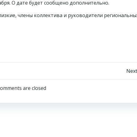
абря. О дате будет сообщено дополнительно.
лизкие, члены коллектива и руководители региональны
Навигация
Next
по
omments are closed
записям