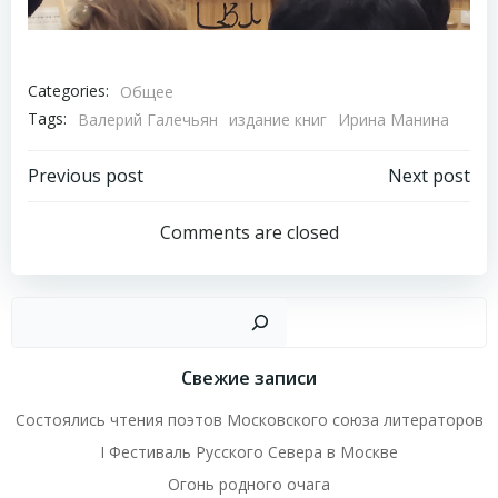
Categories:
Общее
Tags:
Валерий Галечьян
издание книг
Ирина Манина
Навигация
Навигация
Previous post
Next post
по
по
Comments are closed
записям
записям
Пои
Свежие записи
Состоялись чтения поэтов Московского союза литераторов
I Фестиваль Русского Севера в Москве
Огонь родного очага