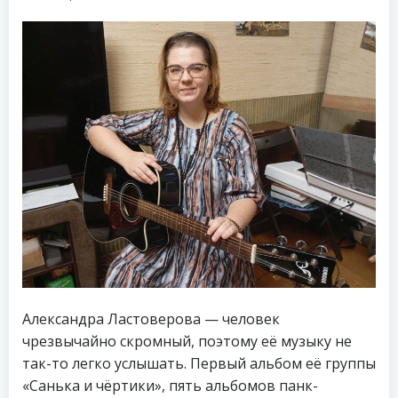
Александра Ластоверова — человек
чрезвычайно скромный, поэтому её музыку не
так-то легко услышать. Первый альбом её группы
«Санька и чëртики», пять альбомов панк-