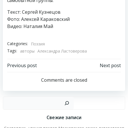
самобытной группы.
Текст: Сергей Кузнецов
Фото: Алексей Караковский
Видео: Наталия Май
Categories:
Поэзия
Tags:
авторы
Александра Ластоверова
Навигация
Навигация
Previous post
Next post
по
по
Comments are closed
записям
записям
Пои
Свежие записи