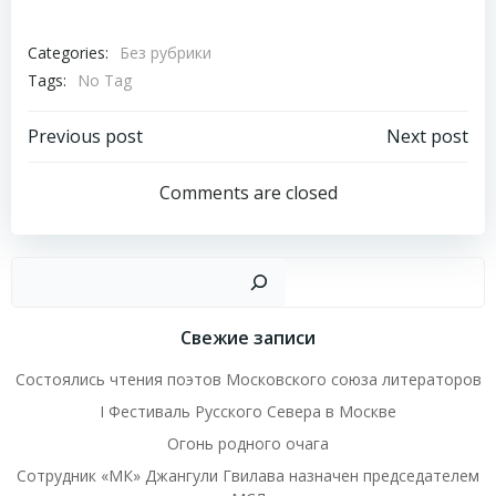
Categories:
Без рубрики
Tags:
No Tag
Навигация
Навигация
Previous post
Next post
по
по
Comments are closed
записям
записям
Пои
Свежие записи
Состоялись чтения поэтов Московского союза литераторов
I Фестиваль Русского Севера в Москве
Огонь родного очага
Сотрудник «МК» Джангули Гвилава назначен председателем