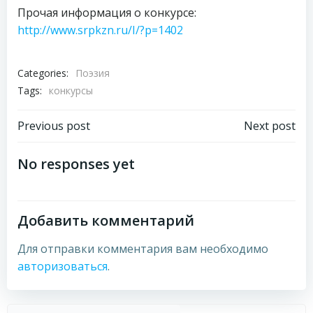
Прочая информация о конкурсе:
http://www.srpkzn.ru/I/?p=1402
Categories:
Поэзия
Tags:
конкурсы
Навигация
Навигация
Previous post
Next post
по
по
No responses yet
записям
записям
Добавить комментарий
Для отправки комментария вам необходимо
авторизоваться
.
Пои