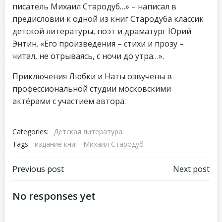
писатель Михаил Стародуб…» – написал в
предисловии к одной из книг Стародуба классик
детской литературы, поэт и драматург Юрий
Энтин. «Его произведения – стихи и прозу –
читал, не отрываясь, с ночи до утра…».
Приключения Любки и Наты озвучены в
профессиональной студии московскими
актёрами с участием автора.
Categories:
Детская литература
Tags:
издание книг
Михаил Стародуб
Навигация
Навигация
Previous post
Next post
по
по
No responses yet
записям
записям