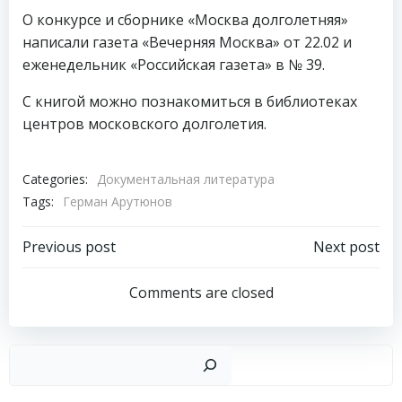
О конкурсе и сборнике «Москва долголетняя»
написали газета «Вечерняя Москва» от 22.02 и
еженедельник «Российская газета» в № 39.
С книгой можно познакомиться в библиотеках
центров московского долголетия.
Categories:
Документальная литература
Tags:
Герман Арутюнов
Навигация
Навигация
Previous post
Next post
по
по
Comments are closed
записям
записям
Пои