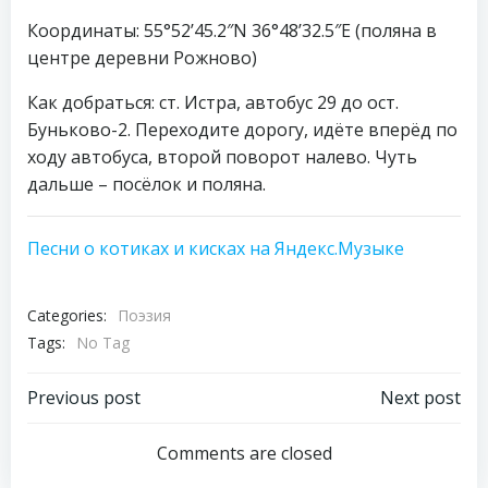
Координаты: 55°52’45.2″N 36°48’32.5″E (поляна в
центре деревни Рожново)
Как добраться: ст. Истра, автобус 29 до ост.
Буньково-2. Переходите дорогу, идёте вперёд по
ходу автобуса, второй поворот налево. Чуть
дальше – посёлок и поляна.
Песни о котиках и кисках на Яндекс.Музыке
Categories:
Поэзия
Tags:
No Tag
Навигация
Навигация
Previous post
Next post
по
по
Comments are closed