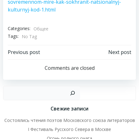
sovremennom-mire-kak-sokhranit-natsionalnyj-
kulturnyj-kod-1.html
Categories:
Общее
Tags:
No Tag
Навигация
Навигация
Previous post
Next post
по
по
Comments are closed
записям
записям
Пои
Свежие записи
Состоялись чтения поэтов Московского союза литераторов
I Фестиваль Русского Севера в Москве
Огонь родного очага