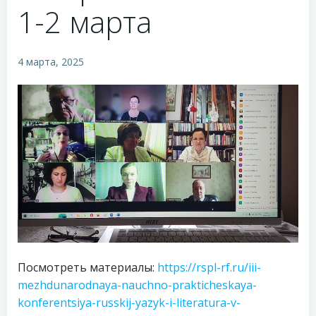
1-2 марта
4 марта, 2025
Посмотреть материалы:
https://rspl-rf.ru/iii-
mezhdunarodnaya-nauchno-prakticheskaya-
konferentsiya-russkij-yazyk-i-literatura-v-