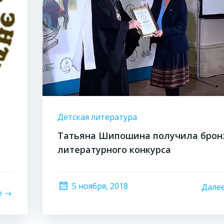
Детская литература
Татьяна Шипошина получила брон
литературного конкурса
5 ноября, 2018
Дале
е