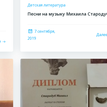
Детская литература
Песни на музыку Михаила Староду
7 сентября,
Дале
2019
е