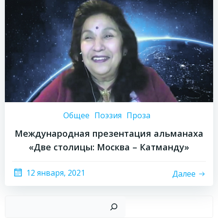
Общее
Поэзия
Проза
Международная презентация альманаха
«Две столицы: Москва – Катманду»
12 января, 2021
Далее
Пои