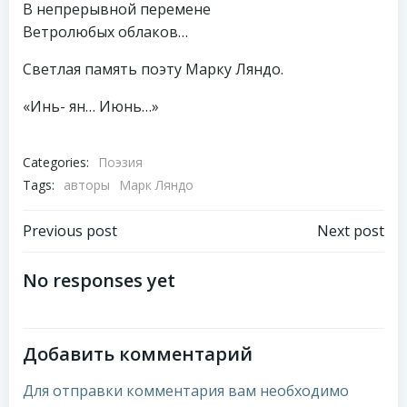
В непрерывной перемене
Ветролюбых облаков…
Светлая память поэту Марку Ляндо.
«Инь- ян… Июнь…»
Categories:
Поэзия
Tags:
авторы
Марк Ляндо
Навигация
Навигация
Previous post
Next post
по
по
No responses yet
записям
записям
Добавить комментарий
Для отправки комментария вам необходимо