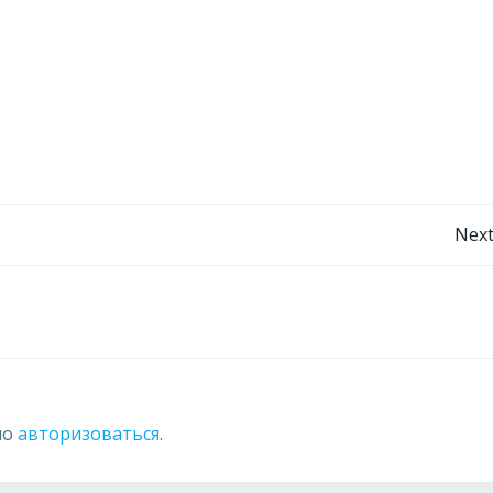
Навигация
Next
по
записям
мо
авторизоваться
.