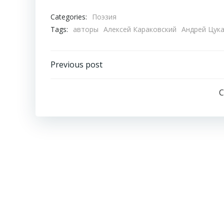
Categories:
Поэзия
Tags:
авторы
Алексей Караковский
Андрей Цук
Навигация
Previous post
по
C
записям