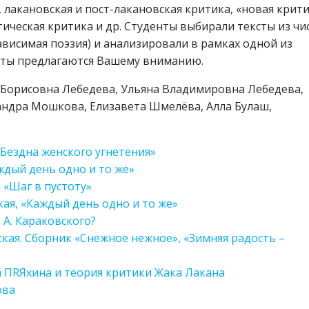
 лакановская и пост-лакановская критика, «новая крити
тическая критика и др. Студенты выбирали тексты из чи
висимая поэзия) и анализировали в рамках одной из
оты предлагаются Вашему вниманию.
 Борисовна Лебедева, Ульяна Владимировна Лебедева,
андра Мошкова, Елизавета Шмелёва, Алла Булаш,
«Бездна женского угнетения»
ждый день одно и то же»
 «Шаг в пустоту»
ая, «Каждый день одно и то же»
 А. Караковского?
кая. Сборник «Снежное нежное», «Зимняя радость –
’а ПRЯхина и теория критики Жака Лакана
ова