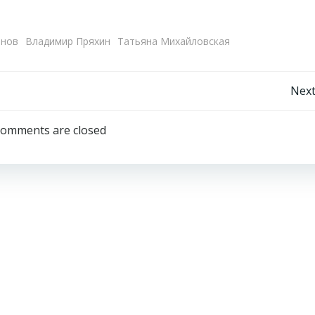
анов
Владимир Пряхин
Татьяна Михайловская
Навигация
Next
по
omments are closed
записям