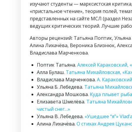
изучают студенты — марксистская критика,
«пристальное чтение», теория полей, тема
представленных на сайте МСЛ (раздел Неза
ведущих критических теорий. Лучшие раб
Авторы рецензий: Татьяна Поптик, Ульяна
Алина Лихачёва, Вероника Близнюк, Алекс
Владислава Марченкова.
Поптик Татьяна.
Алексей Караковский, 
Алла Булаш.
Татьяна Михайловская, «Ка
Владислава Марченкова.
А. Караковский
Ульяна Б. Лебедева.
Татьяна Михайловск
Александра Мошкова.
Куда плывет рыба
Елизавета Шмелёва.
Татьяна Михайловс
чистый снег…»
Ульяна В. Лебедева.
«Ушедшее “я”» Vlad
Алина Лихачёва.
О стихах Андрея Цукан